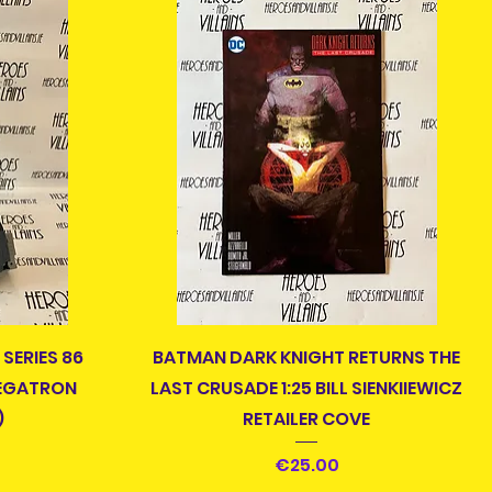
快速瀏覽
SERIES 86
BATMAN DARK KNIGHT RETURNS THE
MEGATRON
LAST CRUSADE 1:25 BILL SIENKIIEWICZ
)
RETAILER COVE
價格
€25.00