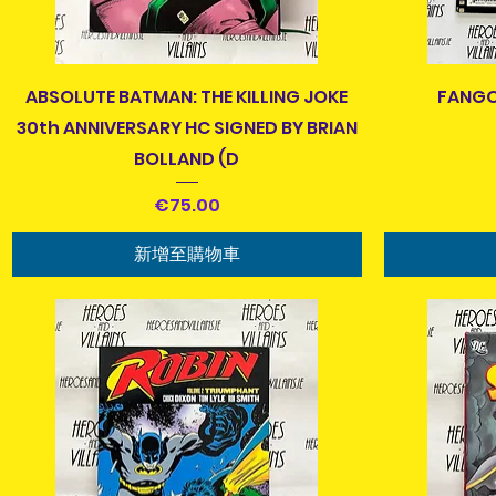
快速瀏覽
ABSOLUTE BATMAN: THE KILLING JOKE
FANGOR
30th ANNIVERSARY HC SIGNED BY BRIAN
BOLLAND (D
價格
€75.00
新增至購物車