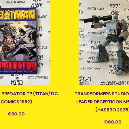
快速瀏覽
快速瀏覽
 PREDATOR TP (TITAN/ DC
TRANSFORMERS STUDIO 
COMICS 1982)
LEADER DECEPTICON 
(HASBRO 2025
價格
€30.00
價格
€60.00