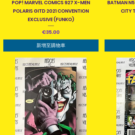
快速瀏覽
POP! MARVEL COMICS 927 X-MEN
BATMAN N52
POLARIS GITD 2021 CONVENTION
CITY 
EXCLUSIVE (FUNKO)
價格
€35.00
新增至購物車