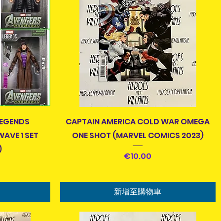
快速瀏覽
LEGENDS
CAPTAIN AMERICA COLD WAR OMEGA
AVE 1 SET
ONE SHOT (MARVEL COMICS 2023)
)
價格
€10.00
新增至購物車