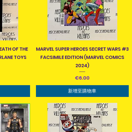
快速瀏覽
EATH OF THE
MARVEL SUPER HEROES SECRET WARS #3
RLANE TOYS
FACSIMILE EDITION (MARVEL COMICS
2024)
價格
€6.00
新增至購物車