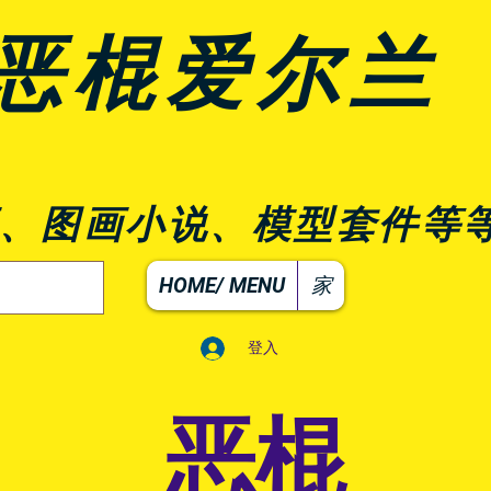
恶棍爱尔兰
、图画小说、模型套件等
HOME/ MENU
家
登入
恶棍