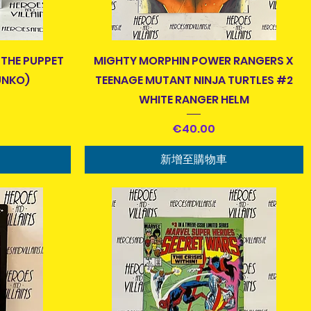
快速瀏覽
 THE PUPPET
MIGHTY MORPHIN POWER RANGERS X
UNKO)
TEENAGE MUTANT NINJA TURTLES #2
WHITE RANGER HELM
價格
€40.00
新增至購物車